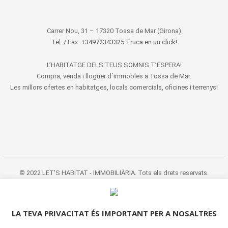
Carrer Nou, 31 – 17320 Tossa de Mar (Girona)
Tel. / Fax:
+34972343325 Truca en un click!
L’HABITATGE DELS TEUS SOMNIS T’ESPERA!
Compra, venda i lloguer d´immobles a Tossa de Mar.
Les millors ofertes en habitatges, locals comercials, oficines i terrenys!
© 2022 LET'S HABITAT - IMMOBILIÀRIA. Tots els drets reservats.
Avís Legal
|
Protecció de dades
|
Politica de cookies
|
Contacte
LA TEVA PRIVACITAT ÉS IMPORTANT PER A NOSALTRES