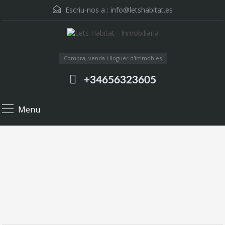
Escriu-nos a :
info@letshabitat.es
Compra, venda i lloguer d'immobles
+34656323605
Menu