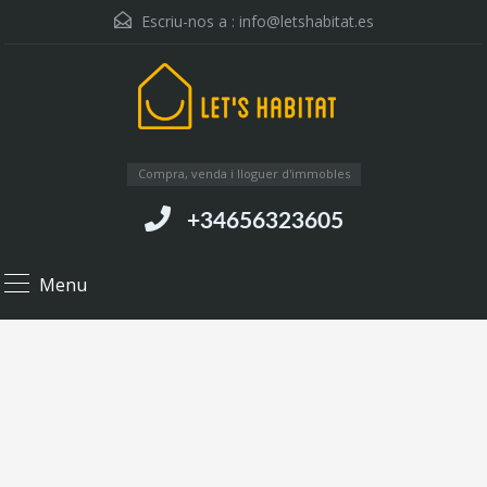
Escriu-nos a :
info@letshabitat.es
Compra, venda i lloguer d'immobles
+34656323605
Menu