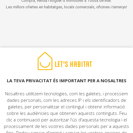
Compra, venda i lloguer d´immobles a Tossa de Mar.
Les millors ofertes en habitatges, locals comercials, oficines i terrenys!
© 2022 LET'S HABITAT - IMMOBILIÀRIA. Tots els drets reservats.
Avís Legal
|
Protecció de dades
|
Politica de cookies
|
Contacte
LA TEVA PRIVACITAT ÉS IMPORTANT PER A NOSALTRES
Nosaltres utilitzem tecnologies, com les galetes, i processem
dades personals, com les adreces IP i els identificadors de
galetes, per personalitzar el contingut i obtenir informació
sobre les audiències que obtenen aquests continguts. Feu
clic a continuació per autoritzar l'ús d'aquesta tecnologia i el
processament de les vostres dades personals per a aquests
fins. Podeu canviar d'opinió i canviar les vostres opcions de