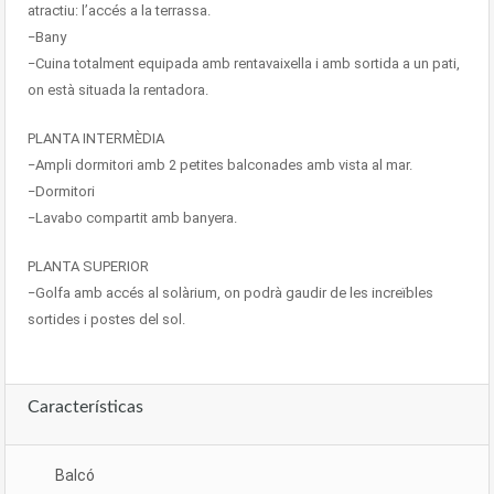
atractiu: l’accés a la terrassa.
−Bany
−Cuina
totalment equipada amb rentavaixella i amb sortida a un pati,
on està situada la rentadora.
PLANTA INTERMÈDIA
−Ampli
dormitori amb 2 petites balconades amb vista al mar.
−Dormitori
−Lavabo
compartit amb banyera.
PLANTA SUPERIOR
−Golfa
amb accés al solàrium, on podrà gaudir de les increïbles
sortides i postes del sol.
Características
Balcó