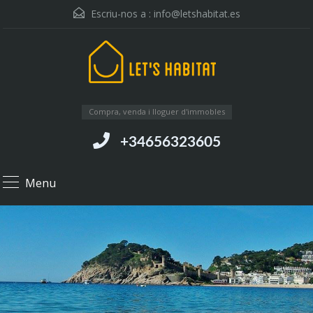
Escriu-nos a :
info@letshabitat.es
Compra, venda i lloguer d'immobles
+34656323605
Menu