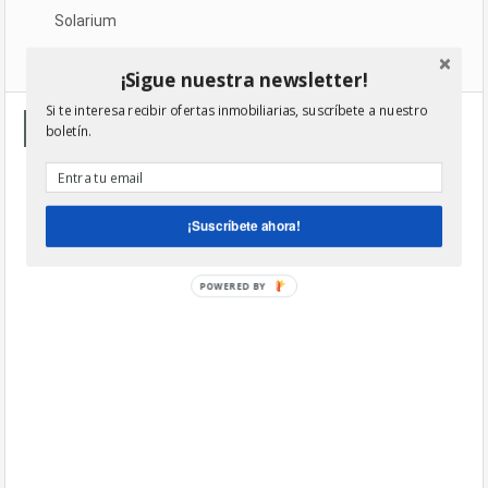
Solarium
Terrassa
¡Sigue nuestra newsletter!
Si te interesa recibir ofertas inmobiliarias, suscríbete a nuestro
Mapa de inmuebles
boletín.
¡Suscríbete ahora!
POWERED BY