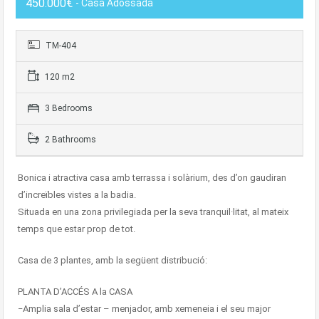
450.000€
- Casa Adossada
TM-404
120 m2
3 Bedrooms
2 Bathrooms
Bonica i atractiva casa amb terrassa i solàrium, des d’on gaudiran
d’increïbles vistes a la badia.
Situada en una zona privilegiada per la seva tranquil·litat, al mateix
temps que estar prop de tot.
Casa de 3 plantes, amb la següent distribució:
PLANTA D’ACCÉS A la CASA
−Amplia
sala d’estar – menjador, amb xemeneia i el seu major