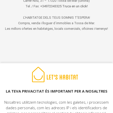
Carrer Nou, 31 – 17320 Tossa de Mar (Girona)
Tel. / Fax:
+34972343325 Truca en un click!
L’HABITATGE DELS TEUS SOMNIS T’ESPERA!
Compra, venda i lloguer d´immobles a Tossa de Mar.
Les millors ofertes en habitatges, locals comercials, oficines i terrenys!
© 2022 LET'S HABITAT - IMMOBILIÀRIA. Tots els drets reservats.
Avís Legal
|
Protecció de dades
|
Politica de cookies
|
Contacte
LA TEVA PRIVACITAT ÉS IMPORTANT PER A NOSALTRES
Nosaltres utilitzem tecnologies, com les galetes, i processem
dades personals, com les adreces IP i els identificadors de