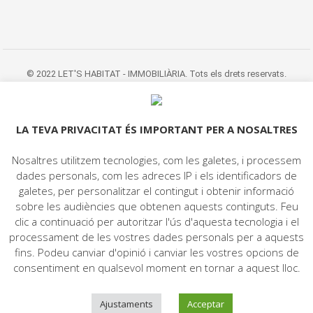
© 2022 LET'S HABITAT - IMMOBILIÀRIA. Tots els drets reservats.
Avís Legal
|
Protecció de dades
|
Politica de cookies
|
Contacte
LA TEVA PRIVACITAT ÉS IMPORTANT PER A NOSALTRES
Nosaltres utilitzem tecnologies, com les galetes, i processem
dades personals, com les adreces IP i els identificadors de
galetes, per personalitzar el contingut i obtenir informació
sobre les audiències que obtenen aquests continguts. Feu
clic a continuació per autoritzar l'ús d'aquesta tecnologia i el
processament de les vostres dades personals per a aquests
fins. Podeu canviar d'opinió i canviar les vostres opcions de
consentiment en qualsevol moment en tornar a aquest lloc.
Ajustaments
Acceptar