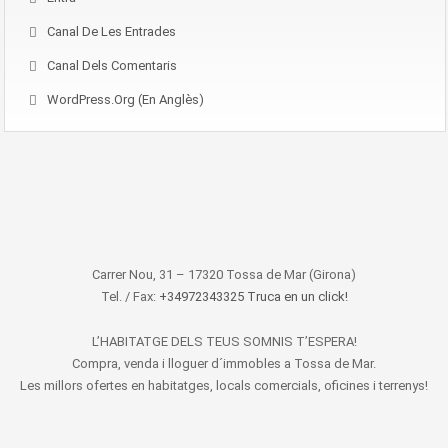
Canal De Les Entrades
Canal Dels Comentaris
WordPress.org (en Anglès)
Carrer Nou, 31 – 17320 Tossa de Mar (Girona)
Tel. / Fax:
+34972343325 Truca en un click!
L’HABITATGE DELS TEUS SOMNIS T’ESPERA!
Compra, venda i lloguer d´immobles a Tossa de Mar.
Les millors ofertes en habitatges, locals comercials, oficines i terrenys!