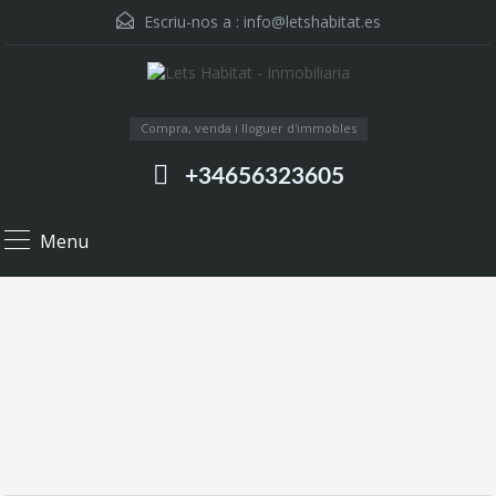
Escriu-nos a :
info@letshabitat.es
Compra, venda i lloguer d'immobles
+34656323605
Menu