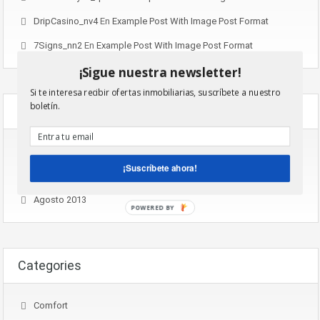
DripCasino_nv4
En
Example Post With Image Post Format
7Signs_nn2
En
Example Post With Image Post Format
¡Sigue nuestra newsletter!
Si te interesa recibir ofertas inmobiliarias, suscríbete a nuestro
boletín.
Archives
Noviembre 2016
¡Suscríbete ahora!
Agosto 2015
Agosto 2013
POWERED BY
Categories
Comfort