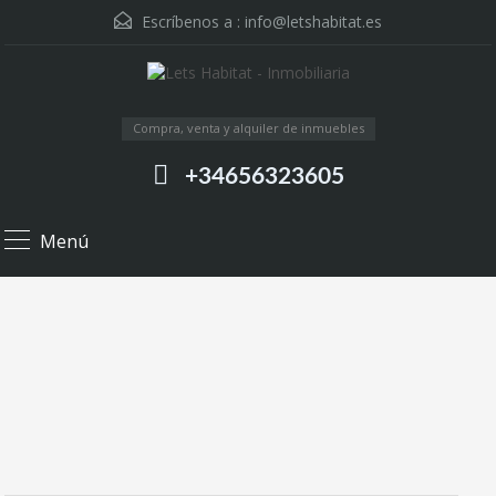
Escríbenos a :
info@letshabitat.es
Compra, venta y alquiler de inmuebles
+34656323605
Menú