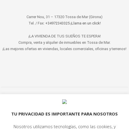
Carrer Nou, 31 – 17320 Tossa de Mar (Girona)
Tel. / Fax:
+34972343325 ¡Llama en un click!
¡LA VIVIENDA DE TUS SUEÑOS TE ESPERA!
Compra, venta y alquiler de inmuebles en Tossa de Mar.
¡Las mejores ofertas en viviendas, locales comerciales, oficinas y terrenos!
© 2022 LET'S HABITAT - INMOBILIARIA. Todos los derechos reservados.
Aviso Legal
|
Protección de datos
|
Política de cookies
|
Contacto
TU PRIVACIDAD ES IMPORTANTE PARA NOSOTROS
Nosotros utilizamos tecnologías, como las cookies, y