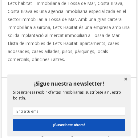
Let’s habitat – Inmobiliaria de Tossa de Mar, Costa Brava,
Costa Brava es una agencia inmobiliaria especializada en el
sector immobiliari a Tossa de Mar. Amb una gran cartera
immobiliària a Girona, Let’s Habitat és una empresa amb una
sòlida implantació al mercat immobiliari a Tossa de Mar.
Llista de immobles de Let’s Habitat: apartaments, cases
adossades, cases aïllades, pisos, pàrquings, locals
comercials, ofincines i altres.
¡Sigue nuestra newsletter!
Si te interesa recibir ofertas inmobiliarias, suscríbete a nuestro
Fes realitat l'habitatge dels
boletín.
teus somnis!
¡Suscríbete ahora!
Segur que coneixes la frase "Llar, dolça llar". Fes-la realitat
al teu habitatge habitual o segona residència. T'ajudem!