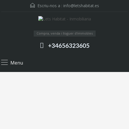
Escriu-nos a :
info@letshabitat.es
Compra, venda i lloguer d'immobles
+34656323605
Menu