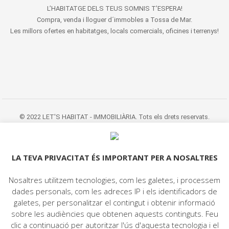
L’HABITATGE DELS TEUS SOMNIS T’ESPERA!
Compra, venda i lloguer d´immobles a Tossa de Mar.
Les millors ofertes en habitatges, locals comercials, oficines i terrenys!
© 2022 LET'S HABITAT - IMMOBILIÀRIA. Tots els drets reservats.
Avís Legal
|
Protecció de dades
|
Politica de cookies
|
Contacte
LA TEVA PRIVACITAT ÉS IMPORTANT PER A NOSALTRES
Nosaltres utilitzem tecnologies, com les galetes, i processem
dades personals, com les adreces IP i els identificadors de
galetes, per personalitzar el contingut i obtenir informació
sobre les audiències que obtenen aquests continguts. Feu
clic a continuació per autoritzar l'ús d'aquesta tecnologia i el