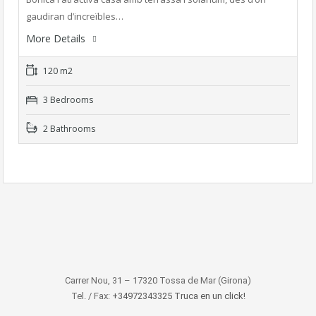
gaudiran d’increïbles…
More Details
120 m2
3 Bedrooms
2 Bathrooms
Carrer Nou, 31 – 17320 Tossa de Mar (Girona)
Tel. / Fax:
+34972343325 Truca en un click!