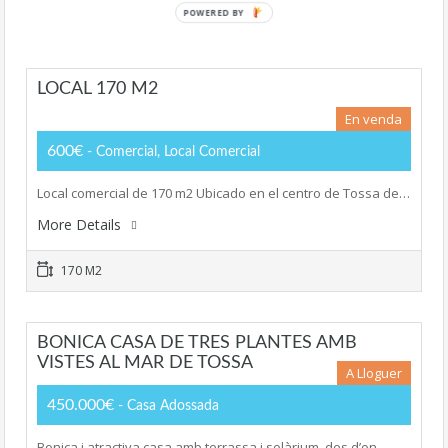
POWERED BY
LOCAL 170 M2
En venda
600€
- Comercial, Local Comercial
Local comercial de 170 m2 Ubicado en el centro de Tossa de…
More Details
170 M2
BONICA CASA DE TRES PLANTES AMB
VISTES AL MAR DE TOSSA
A Lloguer
450.000€
- Casa Adossada
Bonica i atractiva casa amb terrassa i solàrium, des d’on