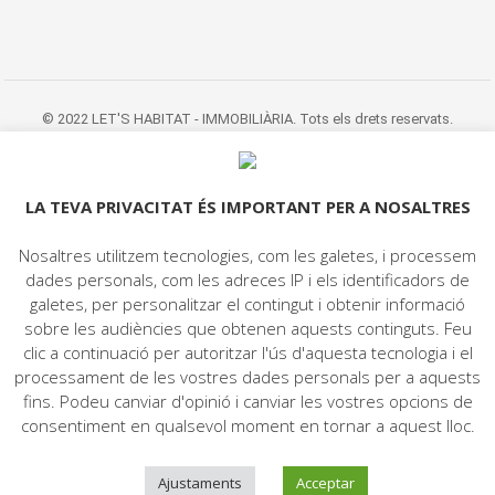
© 2022 LET'S HABITAT - IMMOBILIÀRIA. Tots els drets reservats.
Avís Legal
|
Protecció de dades
|
Politica de cookies
|
Contacte
LA TEVA PRIVACITAT ÉS IMPORTANT PER A NOSALTRES
Nosaltres utilitzem tecnologies, com les galetes, i processem
dades personals, com les adreces IP i els identificadors de
galetes, per personalitzar el contingut i obtenir informació
sobre les audiències que obtenen aquests continguts. Feu
clic a continuació per autoritzar l'ús d'aquesta tecnologia i el
processament de les vostres dades personals per a aquests
fins. Podeu canviar d'opinió i canviar les vostres opcions de
consentiment en qualsevol moment en tornar a aquest lloc.
Ajustaments
Acceptar