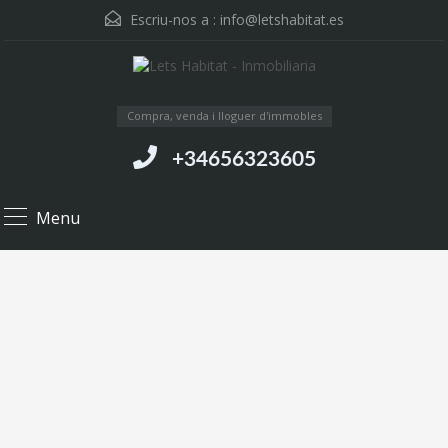
Escriu-nos a :
info@letshabitat.es
Compra, venda i lloguer d'immobles
+34656323605
Menu