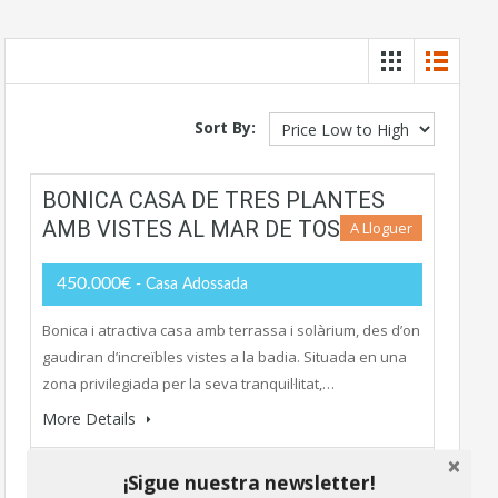
Sort By:
BONICA CASA DE TRES PLANTES
AMB VISTES AL MAR DE TOSSA
A Lloguer
450.000€
- Casa Adossada
Bonica i atractiva casa amb terrassa i solàrium, des d’on
gaudiran d’increïbles vistes a la badia. Situada en una
zona privilegiada per la seva tranquil·litat,…
More Details
120 m2
¡Sigue nuestra newsletter!