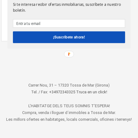
Si te interesa recibir ofertas inmobiliarias, suscríbete a nuestro
3 Bedrooms
boletín.
2 Bathrooms
¡Suscríbete ahora!
Carrer Nou, 31 – 17320 Tossa de Mar (Girona)
Tel. / Fax:
+34972343325 Truca en un click!
L’HABITATGE DELS TEUS SOMNIS T’ESPERA!
Compra, venda i lloguer d´immobles a Tossa de Mar.
Les millors ofertes en habitatges, locals comercials, oficines i terrenys!