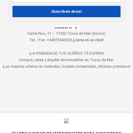
¡Suscríbete ahora!
POWERED BY
Carrer Nou, 31 – 17320 Tossa de Mar (Girona)
Tel. / Fax:
+34972343325 ¡Llama en un click!
¡LA VIVIENDA DE TUS SUEÑOS TE ESPERA!
Compra, venta y alquiler de inmuebles en Tossa de Mar.
¡Las mejores ofertas en viviendas, locales comerciales, oficinas y terrenos!
© 2022 LET'S HABITAT - INMOBILIARIA. Todos los derechos reservados.
Aviso Legal
|
Protección de datos
|
Política de cookies
|
Contacto