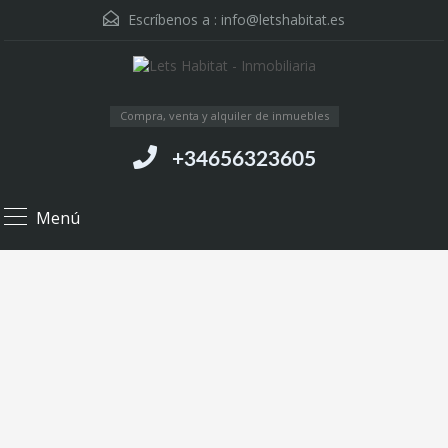
Escríbenos a :
info@letshabitat.es
Compra, venta y alquiler de inmuebles
+34656323605
Menú