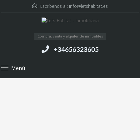
Escríbenos a :
info@letshabitat.es
Compra, venta y alquiler de inmuebles
+34656323605
Menú