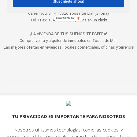
¡Suscríbete ahora!
Carrer Nou, 31 – 17320 Tossa de Mar (Girona)
POWERED BY
Tel. / Fax:
+34972343325 ¡Llama en un click!
¡LA VIVIENDA DE TUS SUEÑOS TE ESPERA!
Compra, venta y alquiler de inmuebles en Tossa de Mar.
¡Las mejores ofertas en viviendas, locales comerciales, oficinas y terrenos!
© 2022 LET'S HABITAT - INMOBILIARIA. Todos los derechos reservados.
Aviso Legal
|
Protección de datos
|
Política de cookies
|
Contacto
TU PRIVACIDAD ES IMPORTANTE PARA NOSOTROS
Nosotros utilizamos tecnologías, como las cookies, y
procesamos datos personales, como las direcciones IP y los