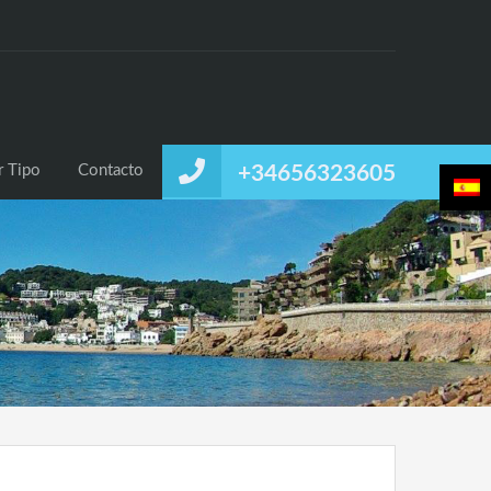
uiler
Alquiler Temporal
Listado por Tipo
Contacto
r Tipo
Contacto
+34656323605