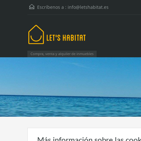
Escríbenos a :
info@letshabitat.es
Compra, venta y alquiler de inmuebles
Más información sobre las cook