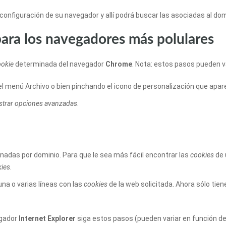
a configuración de su navegador y allí podrá buscar las asociadas al do
ara los navegadores más polulares
ookie
determinada del navegador
Chrome
. Nota: estos pasos pueden va
l menú Archivo o bien pinchando el icono de personalización que apare
trar opciones avanzadas
.
nadas por dominio. Para que le sea más fácil encontrar las
cookies
de 
kies
.
una o varias líneas con las
cookies
de la web solicitada. Ahora sólo tien
egador
Internet Explorer
siga estos pasos (pueden variar en función de 