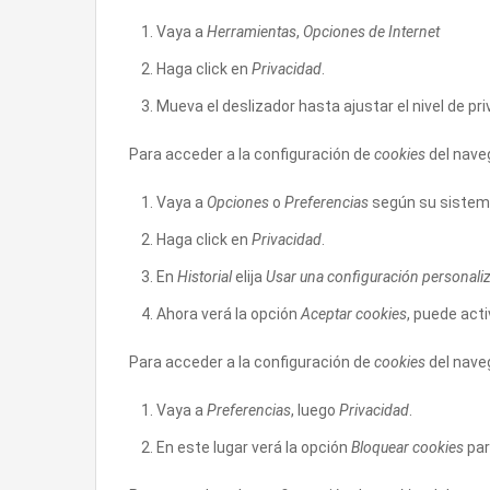
Vaya a
Herramientas
,
Opciones de Internet
Haga click en
Privacidad
.
Mueva el deslizador hasta ajustar el nivel de pr
Para acceder a la configuración de
cookies
del nav
Vaya a
Opciones
o
Preferencias
según su sistema
Haga click en
Privacidad
.
En
Historial
elija
Usar una configuración personaliza
Ahora verá la opción
Aceptar cookies
, puede act
Para acceder a la configuración de
cookies
del nav
Vaya a
Preferencias
, luego
Privacidad
.
En este lugar verá la opción
Bloquear cookies
par