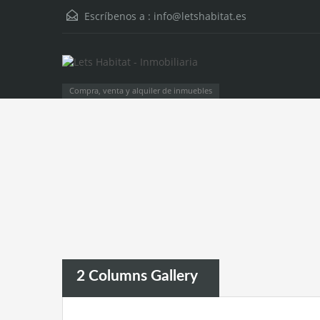
Escríbenos a :
info@letshabitat.es
Compra, venta y alquiler de inmuebles
2 Columns Gallery