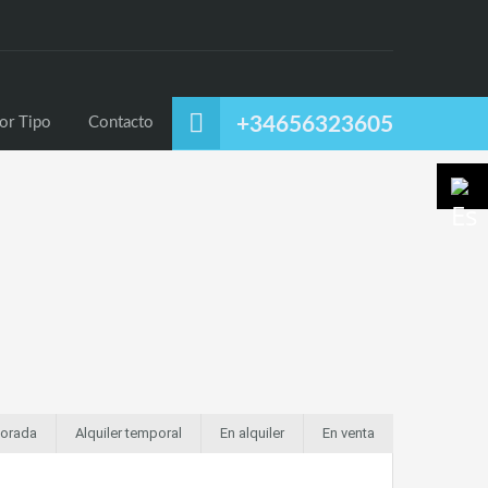
uiler
Alquiler Temporal
Listado por Tipo
Contacto
+34656323605
or Tipo
Contacto
porada
Alquiler temporal
En alquiler
En venta