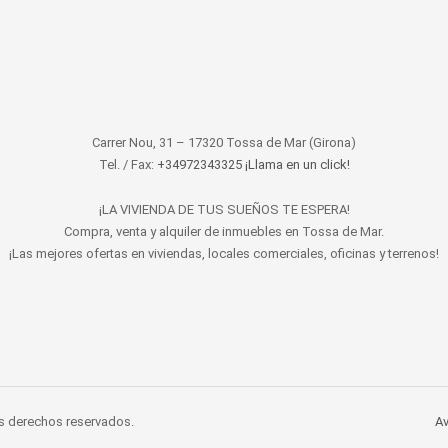
Carrer Nou, 31 – 17320 Tossa de Mar (Girona)
Tel. / Fax:
+34972343325 ¡Llama en un click!
¡LA VIVIENDA DE TUS SUEÑOS TE ESPERA!
Compra, venta y alquiler de inmuebles en Tossa de Mar.
¡Las mejores ofertas en viviendas, locales comerciales, oficinas y terrenos!
s derechos reservados.
Av