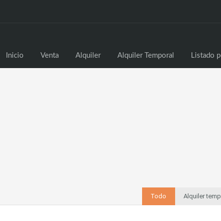
Inicio
Venta
Alq
Inicio
Venta
Alquiler
Alquiler Temporal
Listado p
Todo
Alquiler tem