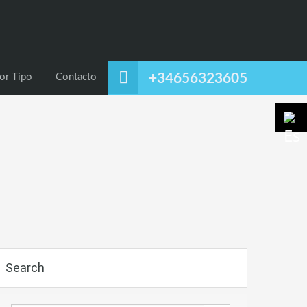
uiler
Alquiler Temporal
Listado por Tipo
Contacto
+34656323605
or Tipo
Contacto
Search