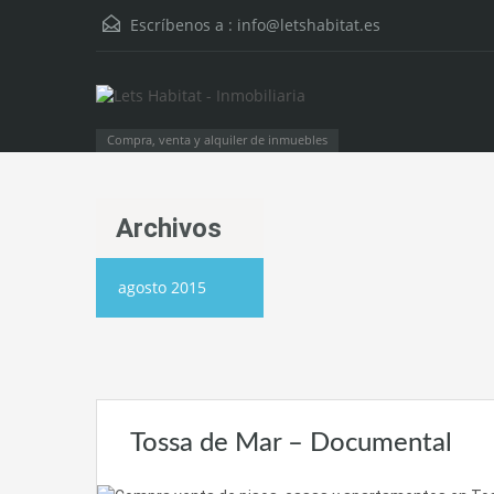
Escríbenos a :
info@letshabitat.es
Compra, venta y alquiler de inmuebles
Archivos
agosto 2015
Tossa de Mar – Documental