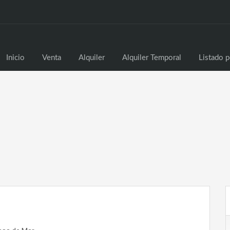
Inicio
Venta
Alq
Inicio
Venta
Alquiler
Alquiler Temporal
Listado p