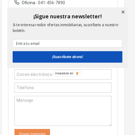
Oficina :
041-456-7890
Móvil :
0223-123-4567
¡Sigue nuestra newsletter!
Si te interesa recibir ofertas inmobiliarias, suscríbete a nuestro
Fax :
041-789-1234
boletín.
Enviar un mensaje
¡Suscríbete ahora!
POWERED BY