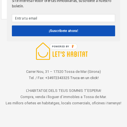
Si te interesa recibir ofertas inmobiliarias, suscríbete a nuestro
boletín.
¡Suscríbete ahora!
POWERED BY
Carrer Nou, 31 – 17320 Tossa de Mar (Girona)
Tel. / Fax:
+34972343325 Truca en un click!
L’HABITATGE DELS TEUS SOMNIS T’ESPERA!
Compra, venda i lloguer d´immobles a Tossa de Mar.
Les millors ofertes en habitatges, locals comercials, oficines i terrenys!