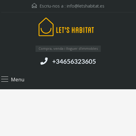
Escriu-nos a :
info@letshabitat.es
Compra, venda i lloguer d'immobles
+34656323605
Menu