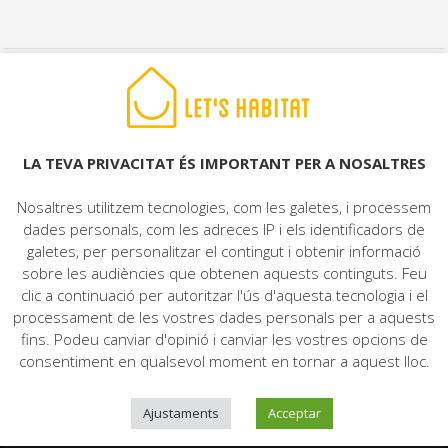
© 2022 LET'S HABITAT - IMMOBILIÀRIA. Tots els drets reservats.
Avís Legal
|
Protecció de dades
|
Politica de cookies
|
Contacte
LA TEVA PRIVACITAT ÉS IMPORTANT PER A NOSALTRES
Nosaltres utilitzem tecnologies, com les galetes, i processem
dades personals, com les adreces IP i els identificadors de
galetes, per personalitzar el contingut i obtenir informació
sobre les audiències que obtenen aquests continguts. Feu
clic a continuació per autoritzar l'ús d'aquesta tecnologia i el
processament de les vostres dades personals per a aquests
fins. Podeu canviar d'opinió i canviar les vostres opcions de
consentiment en qualsevol moment en tornar a aquest lloc.
Ajustaments
Acceptar