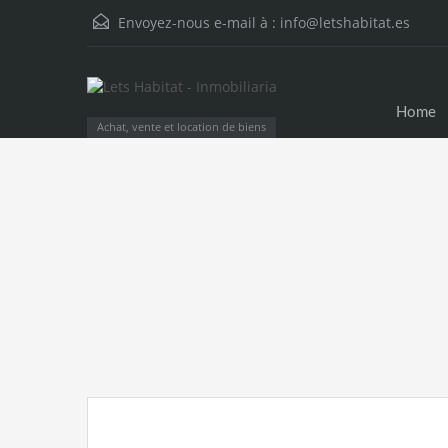
Envoyez-nous e-mail à :
info@letshabitat.es
Home
Achat, vente et location de biens