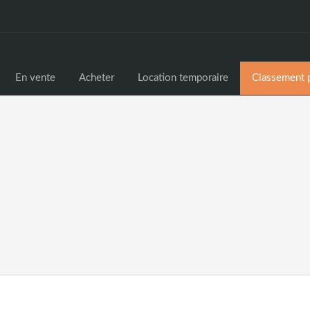
Home
En vente
Acheter
En vente
Acheter
Location temporaire
Classement p