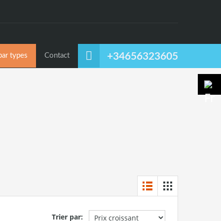
Location temporaire
Classement par types
Contact
+34656323605
ar types
Contact
Trier par: