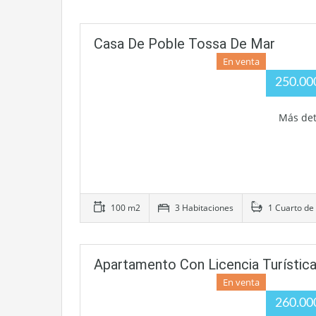
Casa De Poble Tossa De Mar
En venta
250.0
Más det
100 m2
3 Habitaciones
1 Cuarto de
Apartamento Con Licencia Turística
En venta
260.0