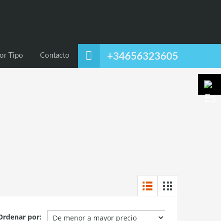
uiler
Alquiler Temporal
Listado por Tipo
Contacto
+34656323605
or Tipo
Contacto
Ordenar por: