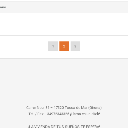
baño
1
2
3
Carrer Nou, 31 – 17320 Tossa de Mar (Girona)
Tel. / Fax:
+34972343325 ¡Llama en un click!
¡LA VIVIENDA DE TUS SUEÑOS TE ESPERA!