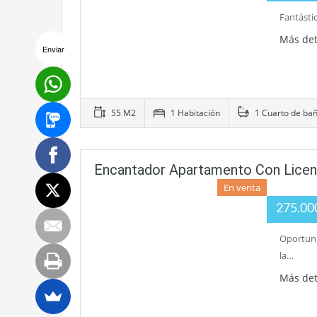
Fantásti
Más det
Enviar
55 M2
1 Habitación
1 Cuarto de ba
Encantador Apartamento Con Licenci
En venta
275.0
Oportuni
la…
Más det