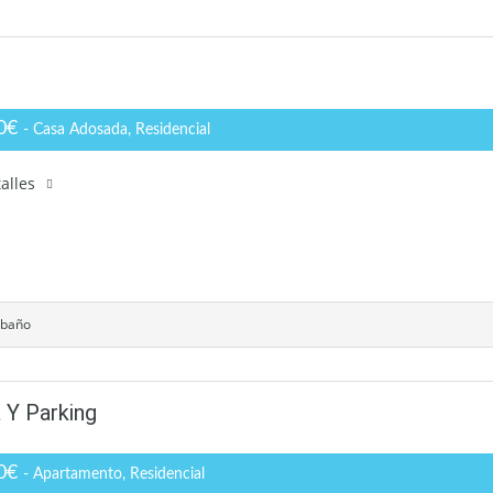
00€
- Casa Adosada, Residencial
alles
 baño
 Y Parking
00€
- Apartamento, Residencial