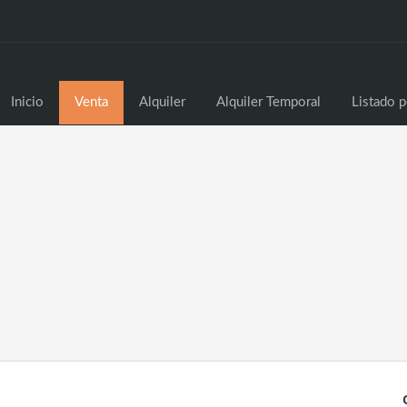
Inicio
Venta
Alq
Inicio
Venta
Alquiler
Alquiler Temporal
Listado p