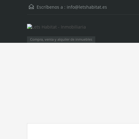
Escríbenos a :
info@letshabitat.es
Compra, venta y alquiler de inmuebles