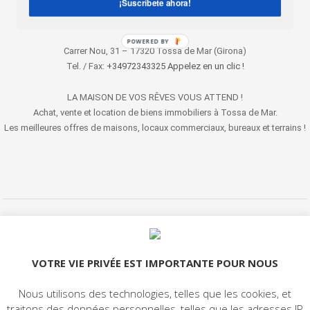
¡Suscríbete ahora!
POWERED BY
Carrer Nou, 31 – 17320 Tossa de Mar (Girona)
Tel. / Fax:
+34972343325 Appelez en un clic !
LA MAISON DE VOS RÊVES VOUS ATTEND !
Achat, vente et location de biens immobiliers à Tossa de Mar.
Les meilleures offres de maisons, locaux commerciaux, bureaux et terrains !
© 2022 LET'S HABITAT - SOCIÉTÉ IMMOBILIÈRE. All rights reserved.
Avis Juridique
|
Protection de données
|
Politique de cookies
|
Contact
VOTRE VIE PRIVÉE EST IMPORTANTE POUR NOUS
Nous utilisons des technologies, telles que les cookies, et
traitons des données personnelles, telles que les adresses IP