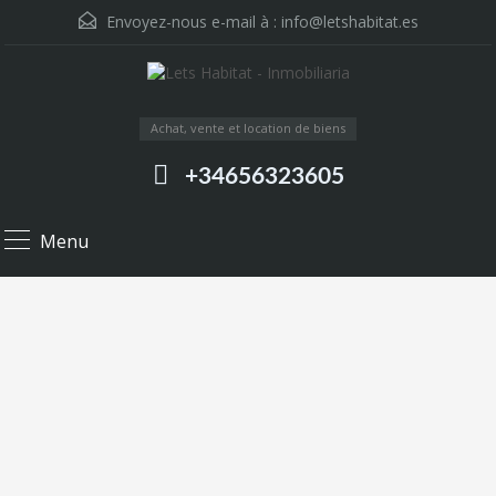
Envoyez-nous e-mail à :
info@letshabitat.es
Achat, vente et location de biens
+34656323605
Menu