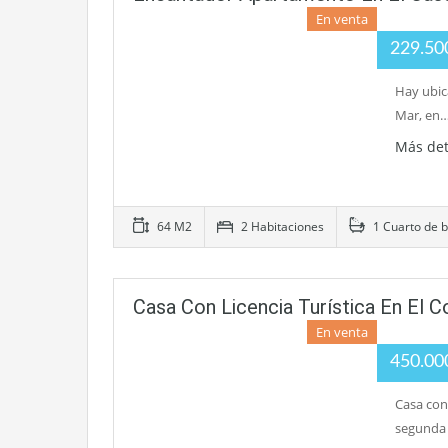
En venta
229.5
Hay ubic
Mar, en
Más det
64 M2
2 Habitaciones
1 Cuarto de 
Casa Con Licencia Turística En El 
En venta
450.0
Casa con
segunda 