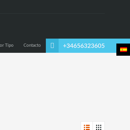
uiler
Alquiler Temporal
Listado por Tipo
Contacto
+34656323605
or Tipo
Contacto