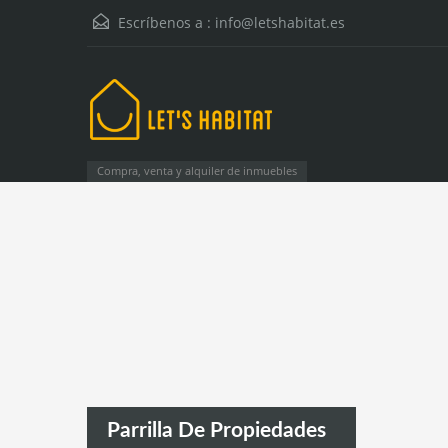
Escríbenos a :
info@letshabitat.es
Compra, venta y alquiler de inmuebles
Parrilla De Propiedades