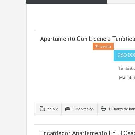
Apartamento Con Licencia Turística
En venta
260.0
Fantásti
Más det
55 M2
1 Habitación
1 Cuarto de ba
Encantador Apartamento En El Casc