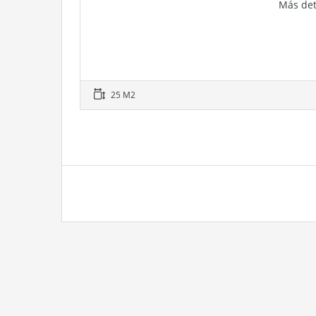
Más det
25 M2