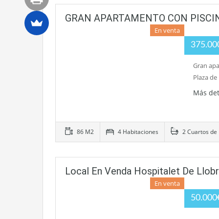
GRAN APARTAMENTO CON PISCIN
En venta
375.0
Gran apa
Plaza de
Más det
86 M2
4 Habitaciones
2 Cuartos de
Local En Venda Hospitalet De Llob
En venta
50.00