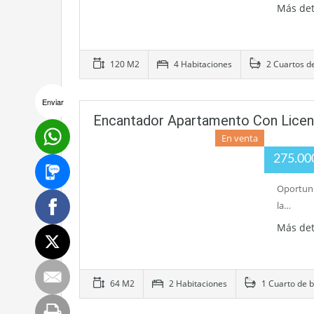
Más det
120 M2
4 Habitaciones
2 Cuartos d
Enviar
Encantador Apartamento Con Licenci
En venta
275.0
Oportuni
la…
Más det
64 M2
2 Habitaciones
1 Cuarto de 