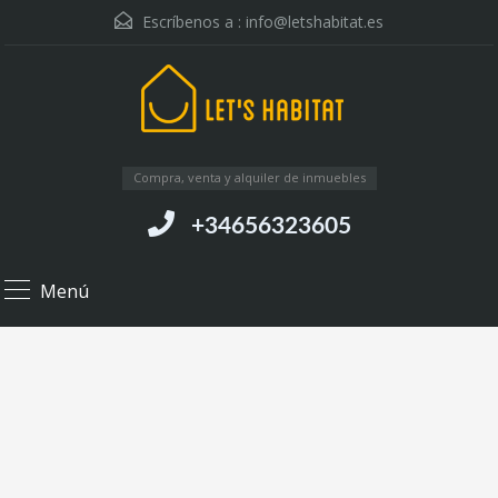
Escríbenos a :
info@letshabitat.es
Compra, venta y alquiler de inmuebles
+34656323605
Menú