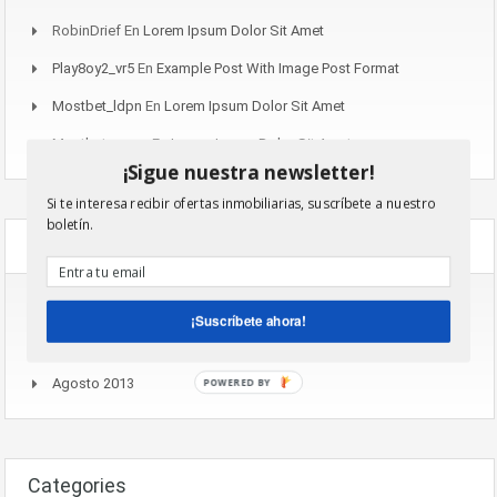
RobinDrief
En
Lorem Ipsum Dolor Sit Amet
Play8oy2_vr5
En
Example Post With Image Post Format
Mostbet_ldpn
En
Lorem Ipsum Dolor Sit Amet
Mostbet_mvpn
En
Lorem Ipsum Dolor Sit Amet
¡Sigue nuestra newsletter!
Si te interesa recibir ofertas inmobiliarias, suscríbete a nuestro
boletín.
Archives
Noviembre 2016
¡Suscríbete ahora!
Agosto 2015
Agosto 2013
POWERED BY
Categories