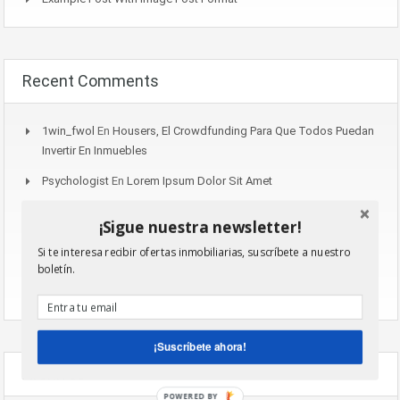
Recent Comments
1win_fwol
En
Housers, El Crowdfunding Para Que Todos Puedan
Invertir En Inmuebles
Psychologist
En
Lorem Ipsum Dolor Sit Amet
1win_cqSr
En
Housers, El Crowdfunding Para Que Todos Puedan
¡Sigue nuestra newsletter!
Invertir En Inmuebles
Si te interesa recibir ofertas inmobiliarias, suscríbete a nuestro
Aviator_gjSn
En
Lorem Ipsum Dolor Sit Amet
boletín.
Aviator_anSn
En
Lorem Ipsum Dolor Sit Amet
¡Suscríbete ahora!
Archives
POWERED BY