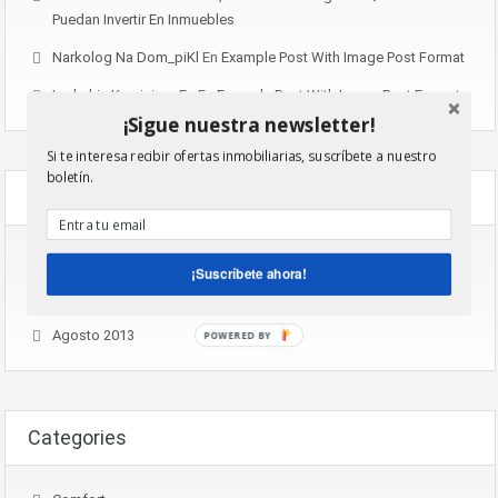
Puedan Invertir En Inmuebles
Narkolog Na Dom_piKl
En
Example Post With Image Post Format
Lychshie Karnizi_gpEn
En
Example Post With Image Post Format
¡Sigue nuestra newsletter!
Si te interesa recibir ofertas inmobiliarias, suscríbete a nuestro
boletín.
Archives
Noviembre 2016
¡Suscríbete ahora!
Agosto 2015
Agosto 2013
POWERED BY
Categories