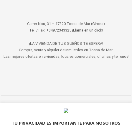
Carrer Nou, 31 – 17320 Tossa de Mar (Girona)
Tel. / Fax:
+34972343325 ¡Llama en un click!
¡LA VIVIENDA DE TUS SUEÑOS TE ESPERA!
Compra, venta y alquiler de inmuebles en Tossa de Mar.
¡Las mejores ofertas en viviendas, locales comerciales, oficinas y terrenos!
© 2022 LET'S HABITAT - INMOBILIARIA. Todos los derechos reservados.
Aviso Legal
|
Protección de datos
|
Política de cookies
|
Contacto
TU PRIVACIDAD ES IMPORTANTE PARA NOSOTROS