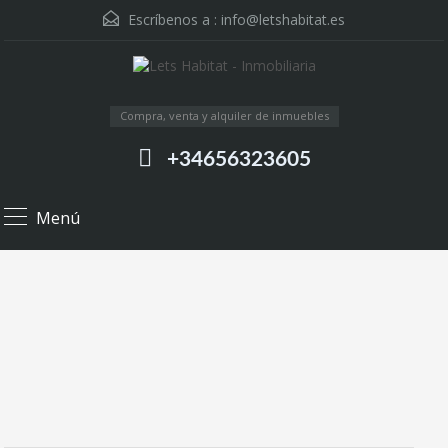
Escríbenos a :
info@letshabitat.es
Compra, venta y alquiler de inmuebles
+34656323605
Menú