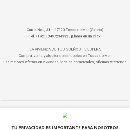
Carrer Nou, 31 – 17320 Tossa de Mar (Girona)
Tel. / Fax:
+34972343325 ¡Llama en un click!
¡LA VIVIENDA DE TUS SUEÑOS TE ESPERA!
Compra, venta y alquiler de inmuebles en Tossa de Mar.
¡Las mejores ofertas en viviendas, locales comerciales, oficinas y terrenos!
© 2022 LET'S HABITAT - INMOBILIARIA. Todos los derechos reservados.
Aviso Legal
|
Protección de datos
|
Política de cookies
|
Contacto
TU PRIVACIDAD ES IMPORTANTE PARA NOSOTROS