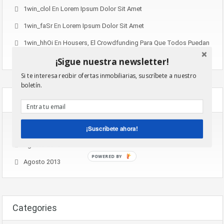
1win_clol
En
Lorem Ipsum Dolor Sit Amet
1win_faSr
En
Lorem Ipsum Dolor Sit Amet
1win_hhOi
En
Housers, El Crowdfunding Para Que Todos Puedan
Invertir En Inmuebles
¡Sigue nuestra newsletter!
Si te interesa recibir ofertas inmobiliarias, suscríbete a nuestro
boletín.
Archives
Noviembre 2016
¡Suscríbete ahora!
Agosto 2015
POWERED BY
Agosto 2013
Categories