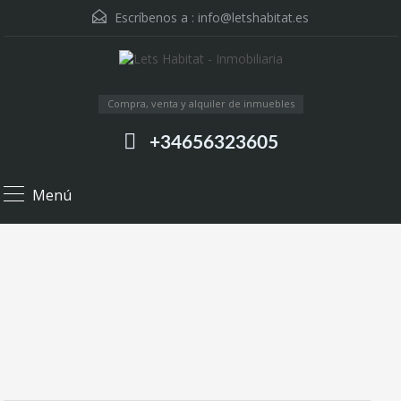
Escríbenos a :
info@letshabitat.es
Compra, venta y alquiler de inmuebles
+34656323605
Menú