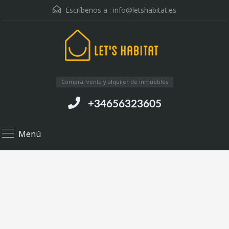
Escríbenos a :
info@letshabitat.es
Compra, venta y alquiler de inmuebles
+34656323605
Menú