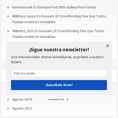
Kamenassek
En
Example Post With Gallery Post Format
888starz_wppa
En
Housers, El Crowdfunding Para Que Todos
Puedan Invertir En Inmuebles
888starz_luSn
En
Housers, El Crowdfunding Para Que Todos
Puedan Invertir En Inmuebles
Kapelnica Ot Zapoya_chel
En
Example Post With Image Post
¡Sigue nuestra newsletter!
Format
Si te interesa recibir ofertas inmobiliarias, suscríbete a nuestro
boletín.
Archives
¡Suscríbete ahora!
Noviembre 2016
Agosto 2015
POWERED BY
Agosto 2013