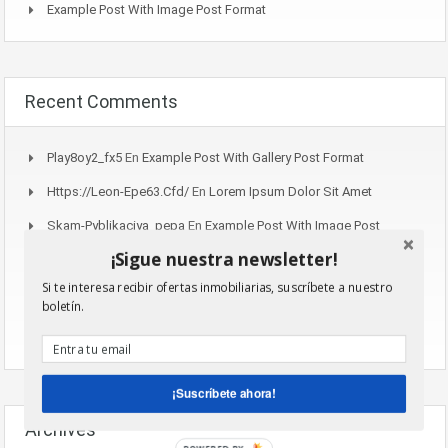
Example Post With Image Post Format
Recent Comments
Play8oy2_fx5
En
Example Post With Gallery Post Format
Https://leon-Epe63.cfd/
En
Lorem Ipsum Dolor Sit Amet
Skam-Pyblikaciya_pepa
En
Example Post With Image Post
Format
¡Sigue nuestra newsletter!
WillieVet
En
Lorem Ipsum Dolor Sit Amet
Si te interesa recibir ofertas inmobiliarias, suscríbete a nuestro
boletín.
Aviator_beSn
En
Housers, El Crowdfunding Para Que Todos
Puedan Invertir En Inmuebles
¡Suscríbete ahora!
Archives