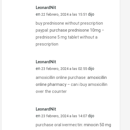
LeonardNit
en
dijo
22 febrero, 2024 a las 15:51
buy prednisone without prescription
paypal:
purchase prednisone 10mg
–
prednisone 5 mg tablet without a
prescription
LeonardNit
en
dijo
23 febrero, 2024 a las 02:55
amoxicillin online purchase:
amoxicillin
online pharmacy
– can i buy amoxicillin
over the counter
LeonardNit
en
dijo
23 febrero, 2024 a las 14:07
purchase oral ivermectin:
minocin 50 mg