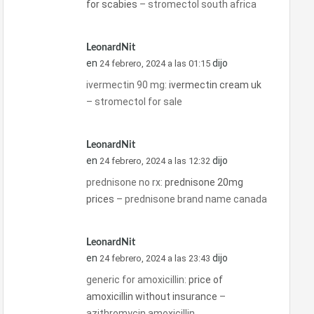
for scabies
– stromectol south africa
LeonardNit
en
dijo
24 febrero, 2024 a las 01:15
ivermectin 90 mg:
ivermectin cream uk
– stromectol for sale
LeonardNit
en
dijo
24 febrero, 2024 a las 12:32
prednisone no rx:
prednisone 20mg
prices
– prednisone brand name canada
LeonardNit
en
dijo
24 febrero, 2024 a las 23:43
generic for amoxicillin:
price of
amoxicillin without insurance
–
azithromycin amoxicillin