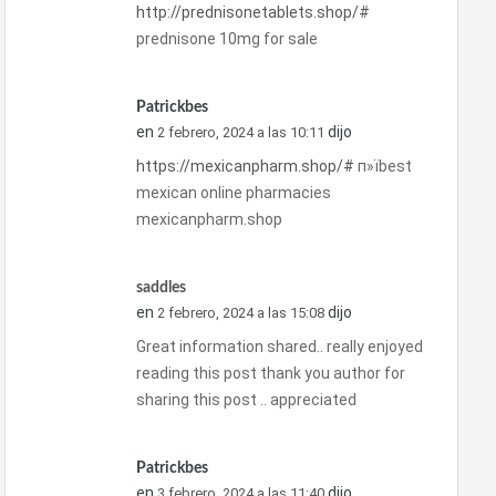
http://prednisonetablets.shop/#
prednisone 10mg for sale
Patrickbes
en
dijo
2 febrero, 2024 a las 10:11
https://mexicanpharm.shop/#
п»їbest
mexican online pharmacies
mexicanpharm.shop
saddles
en
dijo
2 febrero, 2024 a las 15:08
Great information shared.. really enjoyed
reading this post thank you author for
sharing this post .. appreciated
Patrickbes
en
dijo
3 febrero, 2024 a las 11:40