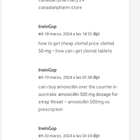
canadian pharmacy 24
canadianpharm.store
IrwinGop
en
dijo
18 marzo, 2024 a las 18:33
how to get cheap clomid price:
clomid
50 mg
– how can i get clomid tablets
IrwinGop
en
dijo
19 marzo, 2024 a las 03:38
can i buy amoxicillin over the counter in
australia:
amoxicillin 500 mg dosage for
strep throat
– amoxicillin 500mg no
prescription
IrwinGop
en
dijo
20 marzo, 2024 a las 03:34