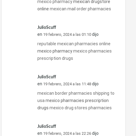
mexico pharmacy
mexican drugstore
online
mexican mail order pharmacies
JulioScuff
en
dijo
19 febrero, 2024 a las 01:10
reputable mexican pharmacies online
mexico pharmacy
mexico pharmacies
prescription drugs
JulioScuff
en
dijo
19 febrero, 2024 a las 11:48
mexican border pharmacies shipping to
usa
mexico pharmacies prescription
drugs
mexico drug stores pharmacies
JulioScuff
en
dijo
19 febrero, 2024 a las 22:26