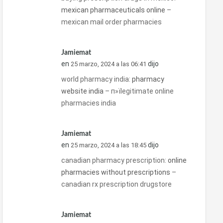
mexican pharmaceuticals online
–
mexican mail order pharmacies
Jamiemat
en
dijo
25 marzo, 2024 a las 06:41
world pharmacy india:
pharmacy
website india
– п»їlegitimate online
pharmacies india
Jamiemat
en
dijo
25 marzo, 2024 a las 18:45
canadian pharmacy prescription:
online
pharmacies without prescriptions
–
canadian rx prescription drugstore
Jamiemat