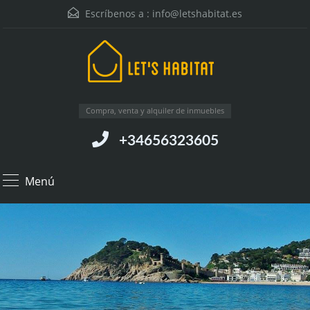
Escríbenos a :
info@letshabitat.es
Compra, venta y alquiler de inmuebles
+34656323605
Menú