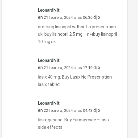
LeonardNit
en
dijo
21 febrero, 2024 a las 06:36
ordering lisinopril without a prescription
uk:
buy lisinopril 2.5 mg
– п»їbuy lisinopril
10 mg uk
LeonardNit
en
dijo
21 febrero, 2024 a las 17:19
lasix 40 mg:
Buy Lasix No Prescription
–
lasix tablet
LeonardNit
en
dijo
22 febrero, 2024 a las 04:43
lasix generic:
Buy Furosemide
– lasix
side effects