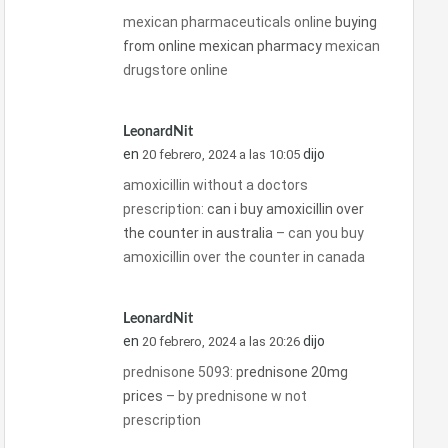
mexican pharmaceuticals online
buying
from online mexican pharmacy
mexican
drugstore online
LeonardNit
en
dijo
20 febrero, 2024 a las 10:05
amoxicillin without a doctors
prescription:
can i buy amoxicillin over
the counter in australia
– can you buy
amoxicillin over the counter in canada
LeonardNit
en
dijo
20 febrero, 2024 a las 20:26
prednisone 5093:
prednisone 20mg
prices
– by prednisone w not
prescription