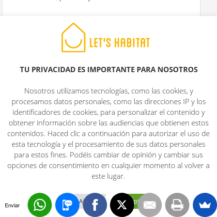
ChaseRap
en
dijo
8 abril, 2024 a las 21:00
best online pharmacy india:
indian
pharmacy delivery
– Online medicine
TU PRIVACIDAD ES IMPORTANTE PARA NOSOTROS
order
Nosotros utilizamos tecnologías, como las cookies, y
procesamos datos personales, como las direcciones IP y los
ChaseRap
identificadores de cookies, para personalizar el contenido y
en
dijo
9 abril, 2024 a las 10:16
obtener información sobre las audiencias que obtienen estos
contenidos. Haced clic a continuación para autorizar el uso de
mexican border pharmacies shipping to
esta tecnología y el procesamiento de sus datos personales
usa:
pharmacies in mexico that ship to
para estos fines. Podéis cambiar de opinión y cambiar sus
usa
– mexican border pharmacies
opciones de consentimiento en cualquier momento al volver a
shipping to usa
este lugar.
ChaseRap
Ajustes
Aceptar
Enviar
Español
en
dijo
9 abril, 2024 a las 22:07