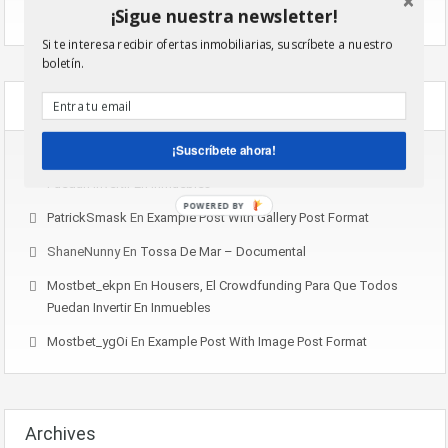
¡Sigue nuestra newsletter!
Example Post With Image Post Format
Si te interesa recibir ofertas inmobiliarias, suscríbete a nuestro
boletín.
Recent Comments
¡Suscríbete ahora!
Aviator_paSn
En
Housers, El Crowdfunding Para Que Todos
Puedan Invertir En Inmuebles
POWERED BY
PatrickSmask
En
Example Post With Gallery Post Format
ShaneNunny
En
Tossa De Mar – Documental
Mostbet_ekpn
En
Housers, El Crowdfunding Para Que Todos
Puedan Invertir En Inmuebles
Mostbet_ygOi
En
Example Post With Image Post Format
Archives