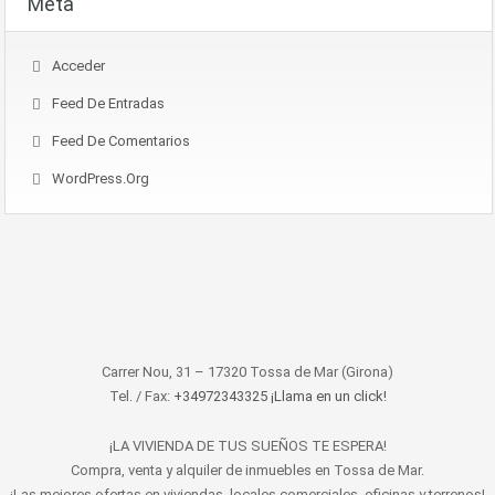
Meta
Acceder
Feed De Entradas
Feed De Comentarios
WordPress.org
Carrer Nou, 31 – 17320 Tossa de Mar (Girona)
Tel. / Fax:
+34972343325 ¡Llama en un click!
¡LA VIVIENDA DE TUS SUEÑOS TE ESPERA!
Compra, venta y alquiler de inmuebles en Tossa de Mar.
¡Las mejores ofertas en viviendas, locales comerciales, oficinas y terrenos!