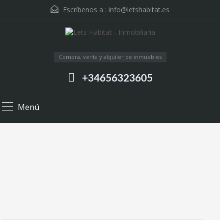
Escríbenos a :
info@letshabitat.es
Compra, venta y alquiler de inmuebles
+34656323605
Menú