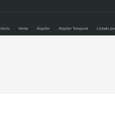
Inicio
Venta
Alq
Inicio
Venta
Alquiler
Alquiler Temporal
Listado po