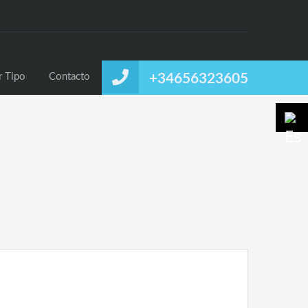
uiler
Alquiler Temporal
Listado por Tipo
Contacto
r Tipo
Contacto
+34656323605