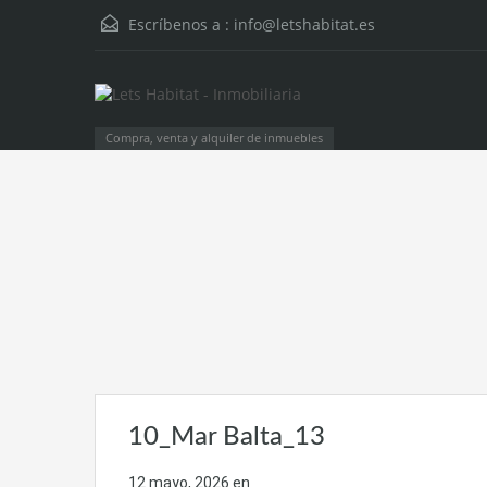
Escríbenos a :
info@letshabitat.es
Compra, venta y alquiler de inmuebles
10_Mar Balta_13
12 mayo, 2026
en