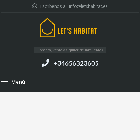
Escríbenos a :
info@letshabitat.es
Compra, venta y alquiler de inmuebles
+34656323605
Menú