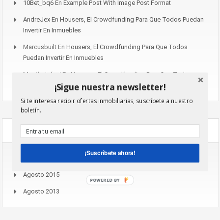
10Bet_bq6
En
Example Post With Image Post Format
AndreJex
En
Housers, El Crowdfunding Para Que Todos Puedan
Invertir En Inmuebles
Marcusbuilt
En
Housers, El Crowdfunding Para Que Todos
Puedan Invertir En Inmuebles
Mostbet_fuei
En
Housers, El Crowdfunding Para Que Todos
¡Sigue nuestra newsletter!
Puedan Invertir En Inmuebles
Si te interesa recibir ofertas inmobiliarias, suscríbete a nuestro
boletín.
Archives
¡Suscríbete ahora!
Noviembre 2016
Agosto 2015
POWERED BY
Agosto 2013