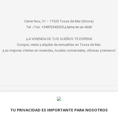
Carrer Nou, 31 – 17320 Tossa de Mar (Girona)
Tel. / Fax:
+34972343325 ¡Llama en un click!
¡LA VIVIENDA DE TUS SUEÑOS TE ESPERA!
Compra, venta y alquiler de inmuebles en Tossa de Mar.
¡Las mejores ofertas en viviendas, locales comerciales, oficinas y terrenos!
© 2022 LET'S HABITAT - INMOBILIARIA. Todos los derechos reservados.
Aviso Legal
|
Protección de datos
|
Política de cookies
|
Contacto
TU PRIVACIDAD ES IMPORTANTE PARA NOSOTROS