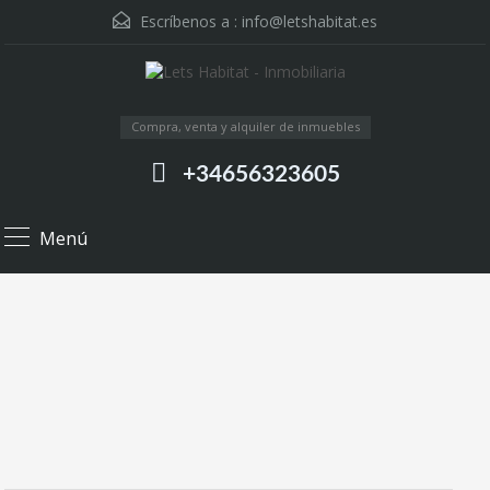
Escríbenos a :
info@letshabitat.es
Compra, venta y alquiler de inmuebles
+34656323605
Menú