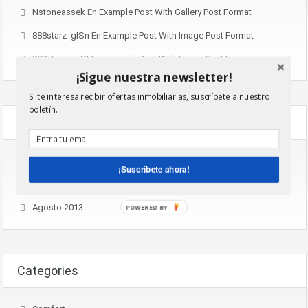
Nstoneassek
En
Example Post With Gallery Post Format
888starz_glSn
En
Example Post With Image Post Format
888starz_aeSt
En
Example Post With Image Post Format
¡Sigue nuestra newsletter!
Si te interesa recibir ofertas inmobiliarias, suscríbete a nuestro
boletín.
Archives
Noviembre 2016
¡Suscríbete ahora!
Agosto 2015
Agosto 2013
POWERED BY
Categories