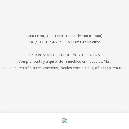
Carrer Nou, 31 – 17320 Tossa de Mar (Girona)
Tel. / Fax:
+34972343325 ¡Llama en un click!
¡LA VIVIENDA DE TUS SUEÑOS TE ESPERA!
Compra, venta y alquiler de inmuebles en Tossa de Mar.
¡Las mejores ofertas en viviendas, locales comerciales, oficinas y terrenos!
© 2022 LET'S HABITAT - INMOBILIARIA. Todos los derechos reservados.
Aviso Legal
|
Protección de datos
|
Política de cookies
|
Contacto