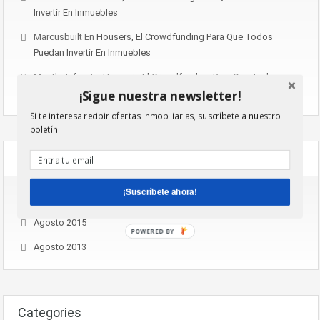
Invertir En Inmuebles
Marcusbuilt
En
Housers, El Crowdfunding Para Que Todos
Puedan Invertir En Inmuebles
Mostbet_fuei
En
Housers, El Crowdfunding Para Que Todos
Puedan Invertir En Inmuebles
¡Sigue nuestra newsletter!
Si te interesa recibir ofertas inmobiliarias, suscríbete a nuestro
boletín.
Archives
¡Suscríbete ahora!
Noviembre 2016
Agosto 2015
POWERED BY
Agosto 2013
Categories