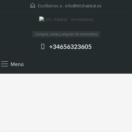
Escríbenos a :
info@letshabitat.es
Compra, venta y alquiler de inmuebles
+34656323605
Menú