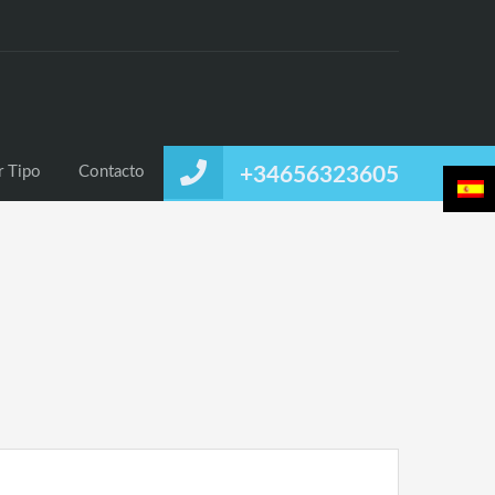
uiler
Alquiler Temporal
Listado por Tipo
Contacto
r Tipo
Contacto
+34656323605