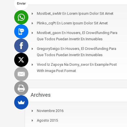
Enviar
Mostbet_swMr
En
Lorem Ipsum Dolor Sit Amet
Plinko_cqPt
En
Lorem Ipsum Dolor Sit Amet
Mostbet_gaon
En
Housers, El Crowdfunding Para
Que Todos Puedan Invertir En Inmuebles
GregorySeigo
En
Housers, El Crowdfunding Para
Que Todos Puedan Invertir En Inmuebles
Vivod Iz Zapoya Na Domy_swor
En
Example Post
With Image Post Format
Archives
Noviembre 2016
Agosto 2015