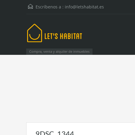
Escríbenos a :
info@letshabitat.es
Compra, venta y alquiler de inmuebles
9DSC_1344