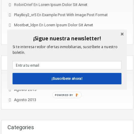
RobinDrief
En
Lorem Ipsum Dolor Sit Amet
Play8oy2_vr5
En
Example Post With Image Post Format
Mostbet_ldpn
En
Lorem Ipsum Dolor Sit Amet
Mostbet_mvpn
En
Lorem Ipsum Dolor Sit Amet
¡Sigue nuestra newsletter!
Si te interesa recibir ofertas inmobiliarias, suscríbete a nuestro
boletín.
Archives
¡Suscríbete ahora!
Noviembre 2016
Agosto 2015
POWERED BY
Agosto 2013
Categories