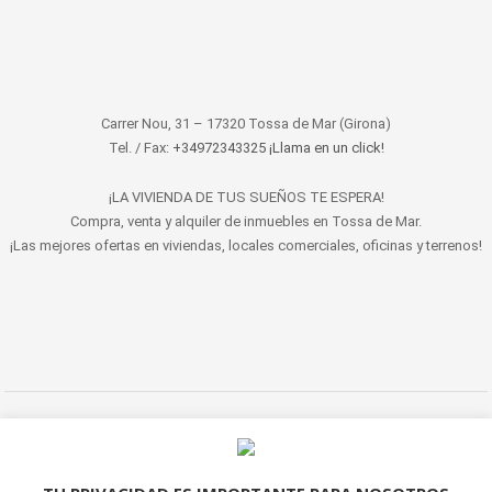
Carrer Nou, 31 – 17320 Tossa de Mar (Girona)
Tel. / Fax:
+34972343325 ¡Llama en un click!
¡LA VIVIENDA DE TUS SUEÑOS TE ESPERA!
Compra, venta y alquiler de inmuebles en Tossa de Mar.
¡Las mejores ofertas en viviendas, locales comerciales, oficinas y terrenos!
© 2022 LET'S HABITAT - INMOBILIARIA. Todos los derechos reservados.
Aviso Legal
|
Protección de datos
|
Política de cookies
|
Contacto