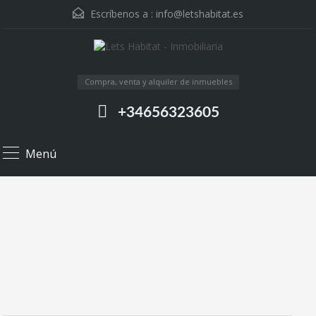
Escríbenos a :
info@letshabitat.es
Compra, venta y alquiler de inmuebles
+34656323605
Menú