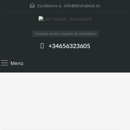
Escríbenos a :
info@letshabitat.es
Compra, venta y alquiler de inmuebles
+34656323605
Menú