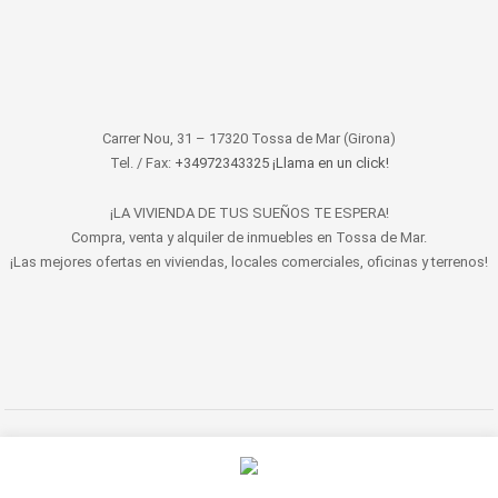
Carrer Nou, 31 – 17320 Tossa de Mar (Girona)
Tel. / Fax:
+34972343325 ¡Llama en un click!
¡LA VIVIENDA DE TUS SUEÑOS TE ESPERA!
Compra, venta y alquiler de inmuebles en Tossa de Mar.
¡Las mejores ofertas en viviendas, locales comerciales, oficinas y terrenos!
© 2022 LET'S HABITAT - INMOBILIARIA. Todos los derechos reservados.
Aviso Legal
|
Protección de datos
|
Política de cookies
|
Contacto