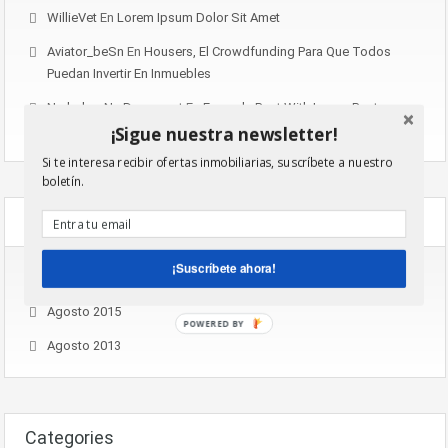
WillieVet
En
Lorem Ipsum Dolor Sit Amet
Aviator_beSn
En
Housers, El Crowdfunding Para Que Todos
Puedan Invertir En Inmuebles
Narkolog Na Dom_napt
En
Example Post With Image Post
Format
¡Sigue nuestra newsletter!
Si te interesa recibir ofertas inmobiliarias, suscríbete a nuestro
boletín.
Archives
¡Suscríbete ahora!
Noviembre 2016
Agosto 2015
POWERED BY
Agosto 2013
Categories