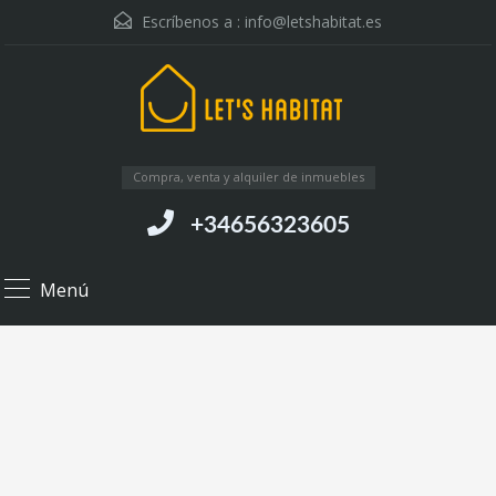
Escríbenos a :
info@letshabitat.es
Compra, venta y alquiler de inmuebles
+34656323605
Menú