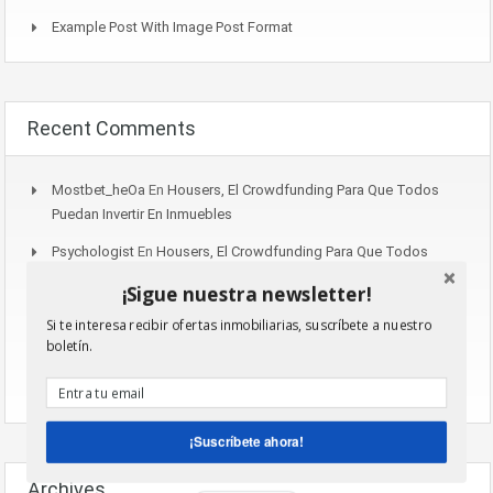
Example Post With Image Post Format
Recent Comments
Mostbet_heOa
En
Housers, El Crowdfunding Para Que Todos
Puedan Invertir En Inmuebles
Psychologist
En
Housers, El Crowdfunding Para Que Todos
Puedan Invertir En Inmuebles
¡Sigue nuestra newsletter!
Lalabet_xkKn
En
Example Post With Gallery Post Format
Si te interesa recibir ofertas inmobiliarias, suscríbete a nuestro
boletín.
Lalabet_rkSr
En
Example Post With Gallery Post Format
Lalabet_qjPn
En
Example Post With Gallery Post Format
¡Suscríbete ahora!
Archives