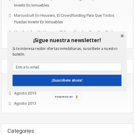
Invertir En Inmuebles
Marcusbuilt
En
Housers, El Crowdfunding Para Que Todos
Puedan Invertir En Inmuebles
Mostbet_fuei
En
Housers, El Crowdfunding Para Que Todos
Puedan Invertir En Inmuebles
¡Sigue nuestra newsletter!
Si te interesa recibir ofertas inmobiliarias, suscríbete a nuestro
boletín.
Archives
¡Suscríbete ahora!
Noviembre 2016
Agosto 2015
POWERED BY
Agosto 2013
Categories