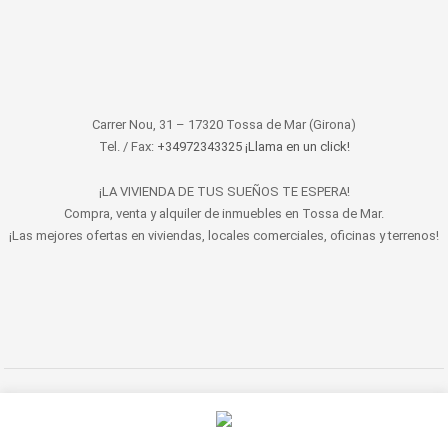
Carrer Nou, 31 – 17320 Tossa de Mar (Girona)
Tel. / Fax:
+34972343325 ¡Llama en un click!
¡LA VIVIENDA DE TUS SUEÑOS TE ESPERA!
Compra, venta y alquiler de inmuebles en Tossa de Mar.
¡Las mejores ofertas en viviendas, locales comerciales, oficinas y terrenos!
© 2022 LET'S HABITAT - INMOBILIARIA. Todos los derechos reservados.
Aviso Legal
|
Protección de datos
|
Política de cookies
|
Contacto