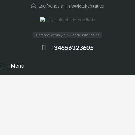
Escríbenos a :
info@letshabitat.es
Compra, venta y alquiler de inmuebles
+34656323605
Menú