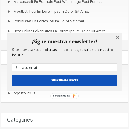
Marcusbuilt
En
Example Post With Image Post Format
Mostbet_heei
En
Lorem Ipsum Dolor Sit Amet
RobinDrief
En
Lorem Ipsum Dolor Sit Amet
Best Online Poker Sites
En
Lorem Ipsum Dolor Sit Amet
¡Sigue nuestra newsletter!
Si te interesa recibir ofertas inmobiliarias, suscríbete a nuestro
boletín.
Archives
Noviembre 2016
¡Suscríbete ahora!
Agosto 2015
Agosto 2013
POWERED BY
Categories