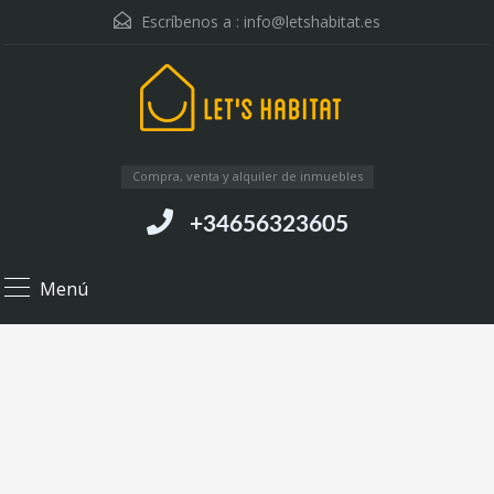
Escríbenos a :
info@letshabitat.es
Compra, venta y alquiler de inmuebles
+34656323605
Menú