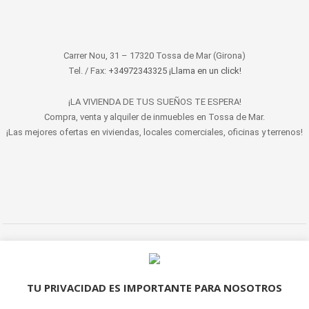
Carrer Nou, 31 – 17320 Tossa de Mar (Girona)
Tel. / Fax:
+34972343325 ¡Llama en un click!
¡LA VIVIENDA DE TUS SUEÑOS TE ESPERA!
Compra, venta y alquiler de inmuebles en Tossa de Mar.
¡Las mejores ofertas en viviendas, locales comerciales, oficinas y terrenos!
© 2022 LET'S HABITAT - INMOBILIARIA. Todos los derechos reservados.
Aviso Legal
|
Protección de datos
|
Política de cookies
|
Contacto
TU PRIVACIDAD ES IMPORTANTE PARA NOSOTROS