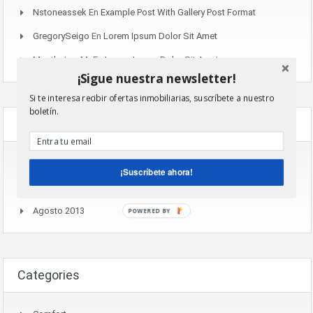
Nstoneassek
En
Example Post With Gallery Post Format
GregorySeigo
En
Lorem Ipsum Dolor Sit Amet
Mostbet_xcMr
En
Lorem Ipsum Dolor Sit Amet
¡Sigue nuestra newsletter!
Si te interesa recibir ofertas inmobiliarias, suscríbete a nuestro
boletín.
Archives
Noviembre 2016
¡Suscríbete ahora!
Agosto 2015
Agosto 2013
POWERED BY
Categories