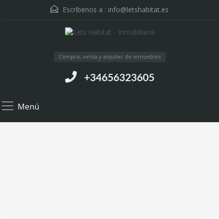
Escríbenos a :
info@letshabitat.es
Compra, venta y alquiler de inmuebles
+34656323605
Menú