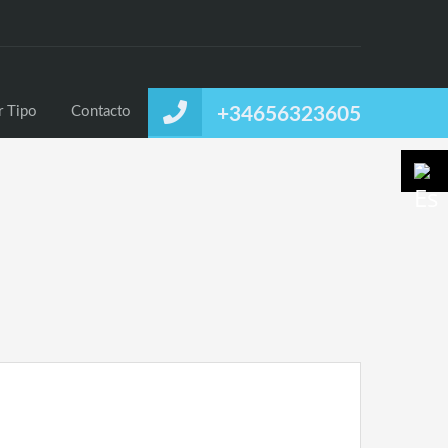
uiler
Alquiler Temporal
Listado por Tipo
Contacto
r Tipo
Contacto
+34656323605