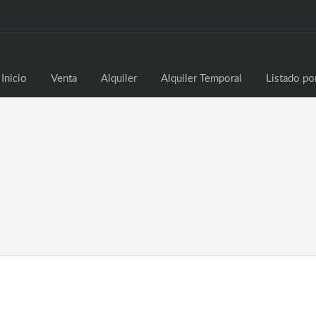
Inicio
Venta
Alq
Inicio
Venta
Alquiler
Alquiler Temporal
Listado po