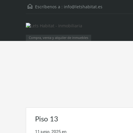
Escríbenos a :
info@letshabitat.es
Compra, venta y alquiler de inmuebles
Piso 13
11 junio, 2025
en