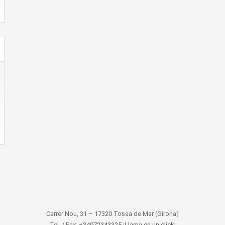
Carrer Nou, 31 – 17320 Tossa de Mar (Girona)
Tel. / Fax:
+34972343325 ¡Llama en un click!