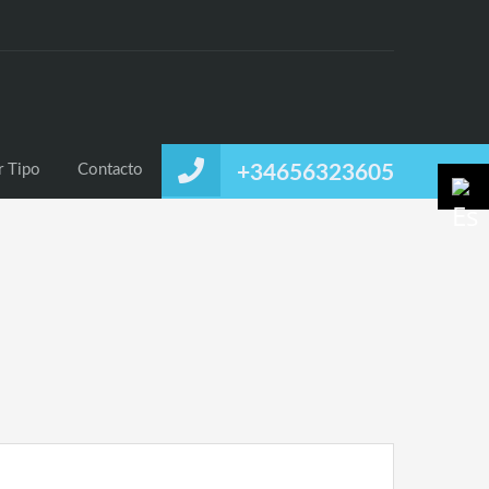
uiler
Alquiler Temporal
Listado por Tipo
Contacto
r Tipo
Contacto
+34656323605