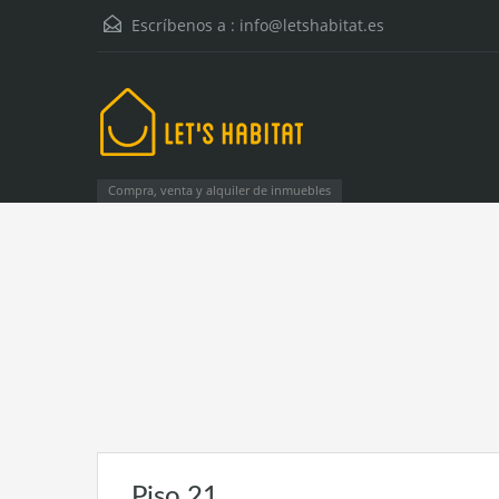
Escríbenos a :
info@letshabitat.es
Compra, venta y alquiler de inmuebles
Piso 21