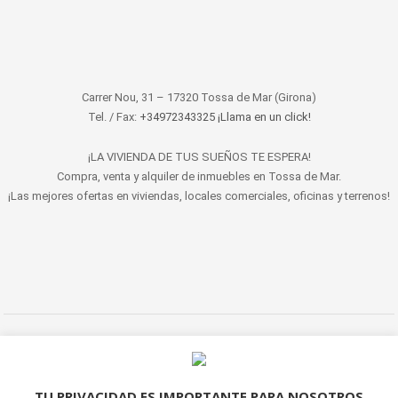
Carrer Nou, 31 – 17320 Tossa de Mar (Girona)
Tel. / Fax:
+34972343325 ¡Llama en un click!
¡LA VIVIENDA DE TUS SUEÑOS TE ESPERA!
Compra, venta y alquiler de inmuebles en Tossa de Mar.
¡Las mejores ofertas en viviendas, locales comerciales, oficinas y terrenos!
© 2022 LET'S HABITAT - INMOBILIARIA. Todos los derechos reservados.
Aviso Legal
|
Protección de datos
|
Política de cookies
|
Contacto
TU PRIVACIDAD ES IMPORTANTE PARA NOSOTROS