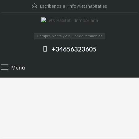
Escríbenos a :
info@letshabitat.es
Compra, venta y alquiler de inmuebles
+34656323605
Menú