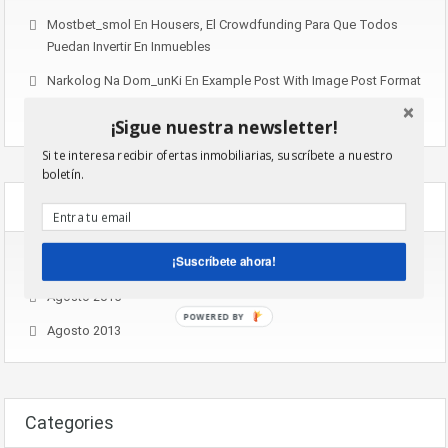
Mostbet_smol
En
Housers, El Crowdfunding Para Que Todos
Puedan Invertir En Inmuebles
Narkolog Na Dom_unKi
En
Example Post With Image Post Format
Nstoneassek
En
Example Post With Gallery Post Format
¡Sigue nuestra newsletter!
Si te interesa recibir ofertas inmobiliarias, suscríbete a nuestro
boletín.
Archives
¡Suscríbete ahora!
Noviembre 2016
Agosto 2015
POWERED BY
Agosto 2013
Categories