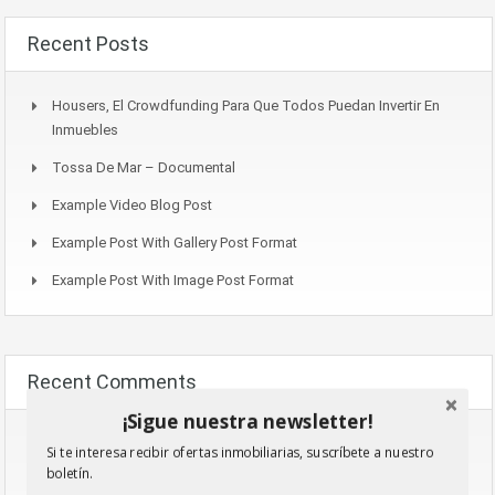
Recent Posts
Housers, El Crowdfunding Para Que Todos Puedan Invertir En
Inmuebles
Tossa De Mar – Documental
Example Video Blog Post
Example Post With Gallery Post Format
Example Post With Image Post Format
Recent Comments
¡Sigue nuestra newsletter!
Narkolog Na Dom_mpPr
En
Example Post With Image Post
Si te interesa recibir ofertas inmobiliarias, suscríbete a nuestro
Format
boletín.