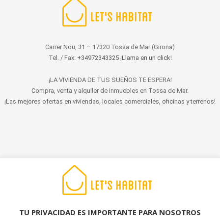
Carrer Nou, 31 – 17320 Tossa de Mar (Girona)
Tel. / Fax:
+34972343325 ¡Llama en un click!
¡LA VIVIENDA DE TUS SUEÑOS TE ESPERA!
Compra, venta y alquiler de inmuebles en Tossa de Mar.
¡Las mejores ofertas en viviendas, locales comerciales, oficinas y terrenos!
© 2022 LET'S HABITAT - INMOBILIARIA. Todos los derechos reservados.
Aviso Legal
|
Protección de datos
|
Política de cookies
|
Contacto
TU PRIVACIDAD ES IMPORTANTE PARA NOSOTROS