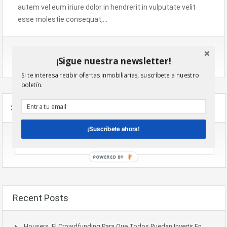
autem vel eum iriure dolor in hendrerit in vulputate velit
esse molestie consequat,…
Por
Administrador
Seguir leyendo
¡Sigue nuestra newsletter!
Si te interesa recibir ofertas inmobiliarias, suscríbete a nuestro
boletín.
Search
¡Suscríbete ahora!
POWERED BY
Recent Posts
Housers, El Crowdfunding Para Que Todos Puedan Invertir En