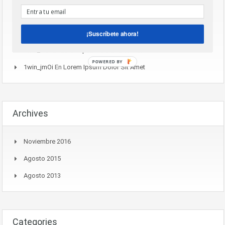
GeorgeBap
En
Example Post With Gallery Post Format
GeorgeBap
En
Housers, El Crowdfunding Para Que Todos
Puedan Invertir En Inmuebles
¡Suscríbete ahora!
1win_frOi
En
Lorem Ipsum Dolor Sit Amet
POWERED BY
1win_jmOi
En
Lorem Ipsum Dolor Sit Amet
Archives
Noviembre 2016
Agosto 2015
Agosto 2013
Categories