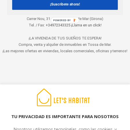
¡Suscríbete ahora!
Carrer Nou, 31 – 17320 Tossa de Mar (Girona)
POWERED BY
Tel. / Fax:
+34972343325 ¡Llama en un click!
¡LA VIVIENDA DE TUS SUEÑOS TE ESPERA!
Compra, venta y alquiler de inmuebles en Tossa de Mar.
¡Las mejores ofertas en viviendas, locales comerciales, oficinas y terrenos!
© 2022 LET'S HABITAT - INMOBILIARIA. Todos los derechos reservados.
Aviso Legal
|
Protección de datos
|
Política de cookies
|
Contacto
TU PRIVACIDAD ES IMPORTANTE PARA NOSOTROS
Nosotros utilizamos tecnologías, como las cookies, y