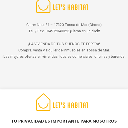
Carrer Nou, 31 – 17320 Tossa de Mar (Girona)
Tel. / Fax:
+34972343325 ¡Llama en un click!
¡LA VIVIENDA DE TUS SUEÑOS TE ESPERA!
Compra, venta y alquiler de inmuebles en Tossa de Mar.
¡Las mejores ofertas en viviendas, locales comerciales, oficinas y terrenos!
© 2022 LET'S HABITAT - INMOBILIARIA. Todos los derechos reservados.
Aviso Legal
|
Protección de datos
|
Política de cookies
|
Contacto
TU PRIVACIDAD ES IMPORTANTE PARA NOSOTROS