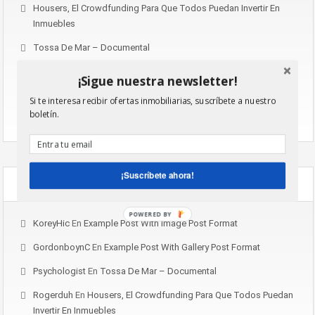
Housers, El Crowdfunding Para Que Todos Puedan Invertir En
Inmuebles
Tossa De Mar – Documental
Example Video Blog Post
¡Sigue nuestra newsletter!
Example Post With Gallery Post Format
Si te interesa recibir ofertas inmobiliarias, suscríbete a nuestro
boletín.
Example Post With Image Post Format
¡Suscríbete ahora!
Recent Comments
POWERED BY
KoreyHic
En
Example Post With Image Post Format
GordonboynC
En
Example Post With Gallery Post Format
Psychologist
En
Tossa De Mar – Documental
Rogerduh
En
Housers, El Crowdfunding Para Que Todos Puedan
Invertir En Inmuebles