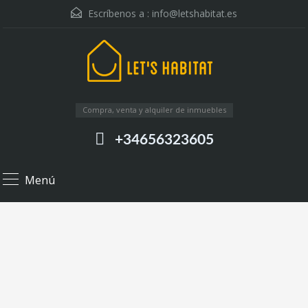
Escríbenos a :
info@letshabitat.es
Compra, venta y alquiler de inmuebles
+34656323605
Menú