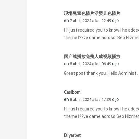
現場兒童色情片活婴儿色情片
en
dijo
7 abril, 2024 a las 22:49
Hi, just required you to know I he adde
theme I??ve came across. Seo Hizmeti
国产线播放免费人成视频播放
en
dijo
8 abril, 2024 a las 06:49
Great post thank you. Hello A
Casibom
en
dijo
8 abril, 2024 a las 17:39
Hi, just required you to know I he adde
theme I??ve came across.Seo Hizmeti
Diyarbet