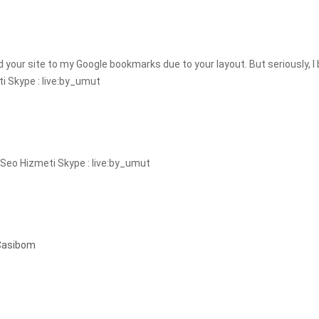
d your site to my Google bookmarks due to your layout. But seriously, I 
 Skype : live:by_umut
.Seo Hizmeti Skype : live:by_umut
Casibom