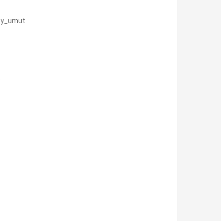
e:by_umut
t