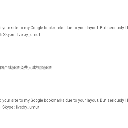
d your site to my Google bookmarks due to your layout. But seriously, I 
 Skype : live:by_umut
dminist . 国产线播放免费人成视频播放
d your site to my Google bookmarks due to your layout. But seriously, I 
 Skype : live:by_umut