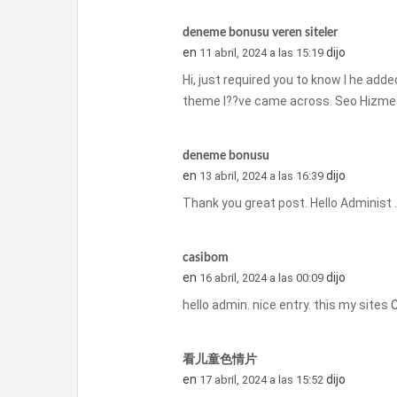
deneme bonusu veren siteler
en
dijo
11 abril, 2024 a las 15:19
Hi, just required you to know I he adde
theme I??ve came across. Seo Hizmeti
deneme bonusu
en
dijo
13 abril, 2024 a las 16:39
Thank you great post. Hello Administ 
casibom
en
dijo
16 abril, 2024 a las 00:09
hello admin. nice entry. this my sites
看儿童色情片
en
dijo
17 abril, 2024 a las 15:52