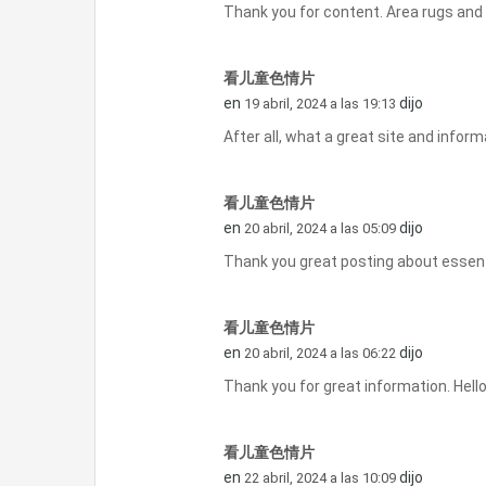
Thank you for content. Area rugs
看儿童色情片
en
dijo
19 abril, 2024 a las 19:13
After all, what a great site and info
看儿童色情片
en
dijo
20 abril, 2024 a las 05:09
Thank you great posting about es
看儿童色情片
en
dijo
20 abril, 2024 a las 06:22
Thank you for great informatio
看儿童色情片
en
dijo
22 abril, 2024 a las 10:09