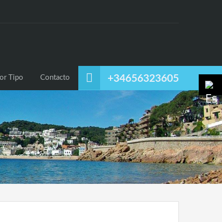
uiler
Alquiler Temporal
Listado por Tipo
Contacto
+34656323605
or Tipo
Contacto