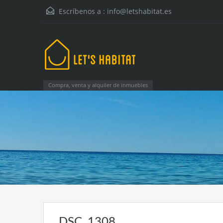
Escríbenos a :
info@letshabitat.es
Compra, venta y alquiler de inmuebles
DSC_1308